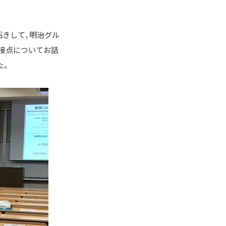
お招きして、明治グル
接点についてお話
た。