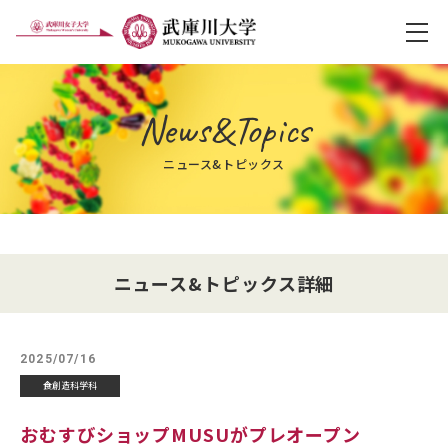
メ
News&Topics
ニュース&トピックス
ニュース&トピックス詳細
2025/07/16
食創造科学科
おむすびショップMUSUがプレオープン