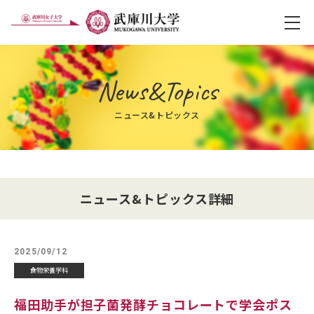
メ
News&Topics
ニュース&トピックス
ニュース&トピックス詳細
2025/09/12
食物栄養学科
福田助手が担子菌発酵チョコレートで学会ポス