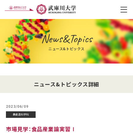
メ
News&Topics
ニュース&トピックス
ニュース&トピックス詳細
2023/06/09
食創造科学科
市場見学：食品産業論実習Ⅰ