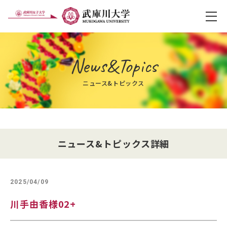
メ
News&Topics
ニュース&トピックス
ニュース&トピックス詳細
2025/04/09
川手由香様02+