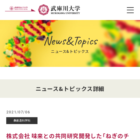
メ
News&Topics
ニュース&トピックス
ニュース&トピックス詳細
2021/07/06
食創造科学科
株式会社 味来との共同研究開発した「ねぎのチ