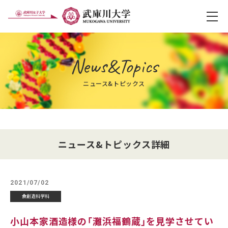
メ
News&Topics
ニュース&トピックス
ニュース&トピックス詳細
2021/07/02
食創造科学科
小山本家酒造様の「灘浜福鶴蔵」を見学させてい