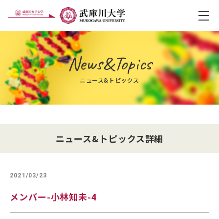
メ
News&Topics
ニュース&トピックス
ニュース&トピックス詳細
2021/03/23
メンバー-小林知未-4