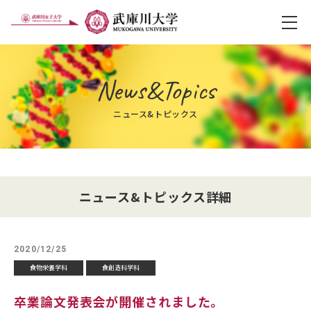
メ
News&Topics
ニュース&トピックス
ニュース&トピックス詳細
2020/12/25
食物栄養学科
食創造科学科
卒業論文発表会が開催されました。