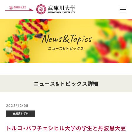
メ
News&Topics
ニュース&トピックス
ニュース&トピックス詳細
2023/12/08
食創造科学科
トルコ・バフチェシヒル大学の学生と丹波黒大豆