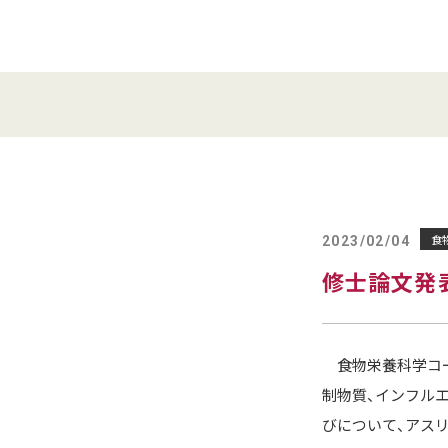
食
2023/02/04
修士論文発
食物栄養科学コー
制物質、インフル
びについて、アス